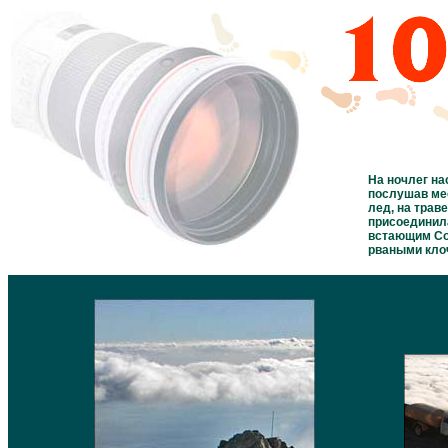
На ночлег на
послушав мес
лед, на трав
присоединила
встающим Сол
рваными клоч